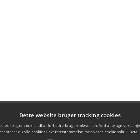
Dette website bruger tracking cookies
sted bruger cookies til at forbedre brugeroplevelsen. Ved at bruge vores 
ccepterer du alle cookies i overensstemmelse med vores cookiepolitik.
Detalj