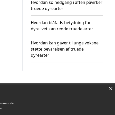
Hvordan solnedgang i aften påvirker
truede dyrearter
Hvordan blåfads betydning for
dyrelivet kan redde truede arter
Hvordan kan gaver til unge voksne
støtte bevarelsen af truede
dyrearter
×
Om / kontakt
Blog
Betingelser
hjemmeside
er