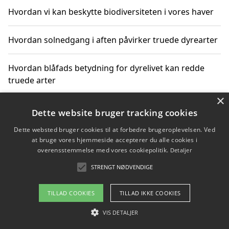
Hvordan vi kan beskytte biodiversiteten i vores haver
Hvordan solnedgang i aften påvirker truede dyrearter
Hvordan blåfads betydning for dyrelivet kan redde
truede arter
×
Hvordan kan gaver til unge voksne støtte bevarelsen
Dette website bruger tracking cookies
af truede dyrearter
Dette websted bruger cookies til at forbedre brugeroplevelsen. Ved
at bruge vores hjemmeside accepterer du alle cookies i
overensstemmelse med vores cookiepolitik.
Detaljer
STRENGT NØDVENDIGE
Copyright 2026 - Pilanto Aps
Om / kontakt
Blog
Betingelser
TILLAD COOKIES
TILLAD IKKE COOKIES
VIS DETALJER