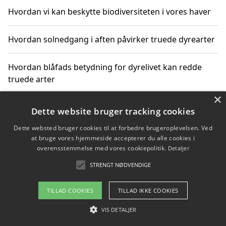
Hvordan vi kan beskytte biodiversiteten i vores haver
Hvordan solnedgang i aften påvirker truede dyrearter
Hvordan blåfads betydning for dyrelivet kan redde
truede arter
×
Hvordan kan gaver til unge voksne støtte bevarelsen
Dette website bruger tracking cookies
af truede dyrearter
Dette websted bruger cookies til at forbedre brugeroplevelsen. Ved
at bruge vores hjemmeside accepterer du alle cookies i
overensstemmelse med vores cookiepolitik.
Detaljer
STRENGT NØDVENDIGE
Copyright 2026 - Pilanto Aps
Om / kontakt
Blog
Betingelser
TILLAD COOKIES
TILLAD IKKE COOKIES
VIS DETALJER