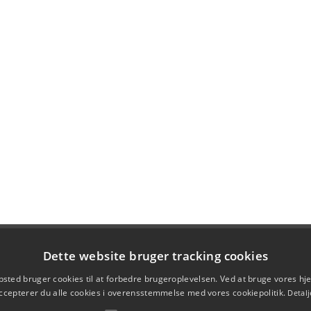
Dette website bruger tracking cookies
sted bruger cookies til at forbedre brugeroplevelsen. Ved at bruge vores 
ccepterer du alle cookies i overensstemmelse med vores cookiepolitik.
Detalj