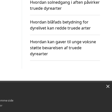
Hvordan solnedgang i aften påvirker
truede dyrearter
Hvordan blåfads betydning for
dyrelivet kan redde truede arter
Hvordan kan gaver til unge voksne
støtte bevarelsen af truede
dyrearter
×
Om / kontakt
Blog
Betingelser
hjemmeside
er