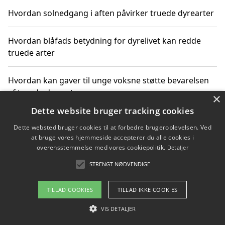
Hvordan solnedgang i aften påvirker truede dyrearter
Hvordan blåfads betydning for dyrelivet kan redde
truede arter
Hvordan kan gaver til unge voksne støtte bevarelsen
af truede dyrearter
×
Dette website bruger tracking cookies
Dette websted bruger cookies til at forbedre brugeroplevelsen. Ved
at bruge vores hjemmeside accepterer du alle cookies i
Copyright 2026 - Pilanto Aps
overensstemmelse med vores cookiepolitik.
Detaljer
Om / kontakt
Blog
Betingelser
STRENGT NØDVENDIGE
TILLAD COOKIES
TILLAD IKKE COOKIES
VIS DETALJER