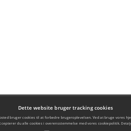
Dette website bruger tracking cookies
sted bruger cookies til at forbedre brugeroplevelsen. Ved at bruge vores 
ccepterer du alle cookies i overensstemmelse med vores cookiepolitik.
Detalj