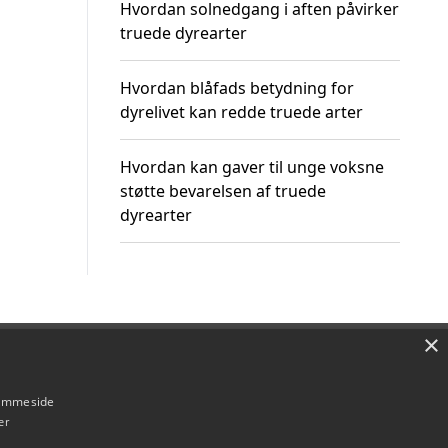
Hvordan solnedgang i aften påvirker
truede dyrearter
Hvordan blåfads betydning for
dyrelivet kan redde truede arter
Hvordan kan gaver til unge voksne
støtte bevarelsen af truede
dyrearter
×
Om / kontakt
Blog
Betingelser
hjemmeside
er