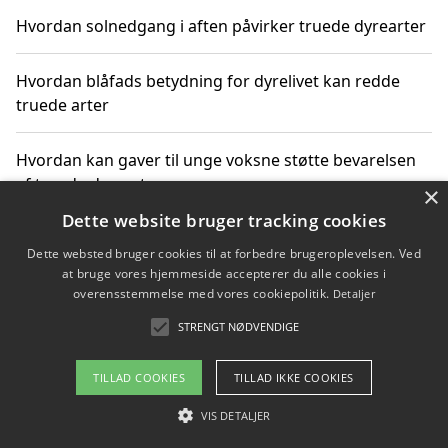
Hvordan solnedgang i aften påvirker truede dyrearter
Hvordan blåfads betydning for dyrelivet kan redde
truede arter
Hvordan kan gaver til unge voksne støtte bevarelsen
af truede dyrearter
×
Dette website bruger tracking cookies
Dette websted bruger cookies til at forbedre brugeroplevelsen. Ved
at bruge vores hjemmeside accepterer du alle cookies i
Copyright 2026 - Pilanto Aps
overensstemmelse med vores cookiepolitik.
Detaljer
Om / kontakt
Blog
Betingelser
STRENGT NØDVENDIGE
TILLAD COOKIES
TILLAD IKKE COOKIES
VIS DETALJER