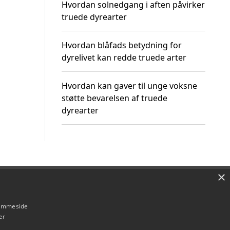
Hvordan solnedgang i aften påvirker
truede dyrearter
Hvordan blåfads betydning for
dyrelivet kan redde truede arter
Hvordan kan gaver til unge voksne
støtte bevarelsen af truede
dyrearter
×
Om / kontakt
Blog
Betingelser
hjemmeside
er