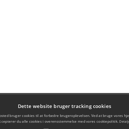
Dette website bruger tracking cookies
sted bruger cookies til at forbedre brugeroplevelsen. Ved at bruge vores 
ccepterer du alle cookies i overensstemmelse med vores cookiepolitik.
Detalj