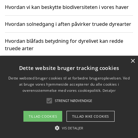
Hvordan vi kan beskytte biodiversiteten i vores haver
Hvordan solnedgang i aften påvirker truede dyrearter
Hvordan blåfads betydning for dyrelivet kan redde
truede arter
×
Hvordan kan gaver til unge voksne støtte bevarelsen
Dette website bruger tracking cookies
af truede dyrearter
Dette websted bruger cookies til at forbedre brugeroplevelsen. Ved
at bruge vores hjemmeside accepterer du alle cookies i
overensstemmelse med vores cookiepolitik.
Detaljer
STRENGT NØDVENDIGE
Copyright 2026 - Pilanto Aps
Om / kontakt
Blog
Betingelser
TILLAD COOKIES
TILLAD IKKE COOKIES
VIS DETALJER