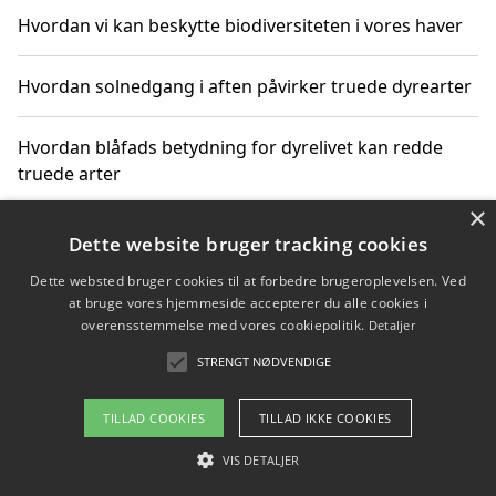
Hvordan vi kan beskytte biodiversiteten i vores haver
Hvordan solnedgang i aften påvirker truede dyrearter
Hvordan blåfads betydning for dyrelivet kan redde
truede arter
×
Hvordan kan gaver til unge voksne støtte bevarelsen
Dette website bruger tracking cookies
af truede dyrearter
Dette websted bruger cookies til at forbedre brugeroplevelsen. Ved
at bruge vores hjemmeside accepterer du alle cookies i
overensstemmelse med vores cookiepolitik.
Detaljer
STRENGT NØDVENDIGE
Copyright 2026 - Pilanto Aps
Om / kontakt
Blog
Betingelser
TILLAD COOKIES
TILLAD IKKE COOKIES
VIS DETALJER