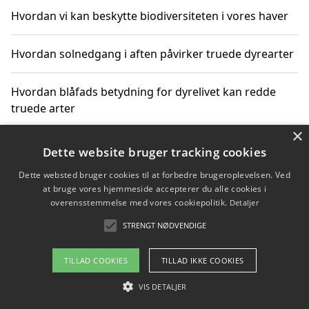
Hvordan vi kan beskytte biodiversiteten i vores haver
Hvordan solnedgang i aften påvirker truede dyrearter
Hvordan blåfads betydning for dyrelivet kan redde
truede arter
×
Hvordan kan gaver til unge voksne støtte bevarelsen
Dette website bruger tracking cookies
af truede dyrearter
Dette websted bruger cookies til at forbedre brugeroplevelsen. Ved
at bruge vores hjemmeside accepterer du alle cookies i
overensstemmelse med vores cookiepolitik.
Detaljer
STRENGT NØDVENDIGE
Copyright 2026 - Pilanto Aps
Om / kontakt
Blog
Betingelser
TILLAD COOKIES
TILLAD IKKE COOKIES
VIS DETALJER