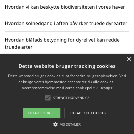
Hvordan vi kan beskytte biodiversiteten i vores haver
Hvordan solnedgang i aften påvirker truede dyrearter
Hvordan blåfads betydning for dyrelivet kan redde
truede arter
×
Hvordan kan gaver til unge voksne støtte bevarelsen
Dette website bruger tracking cookies
af truede dyrearter
Dette websted bruger cookies til at forbedre brugeroplevelsen. Ved
at bruge vores hjemmeside accepterer du alle cookies i
overensstemmelse med vores cookiepolitik.
Detaljer
STRENGT NØDVENDIGE
Copyright 2026 - Pilanto Aps
Om / kontakt
Blog
Betingelser
TILLAD COOKIES
TILLAD IKKE COOKIES
VIS DETALJER