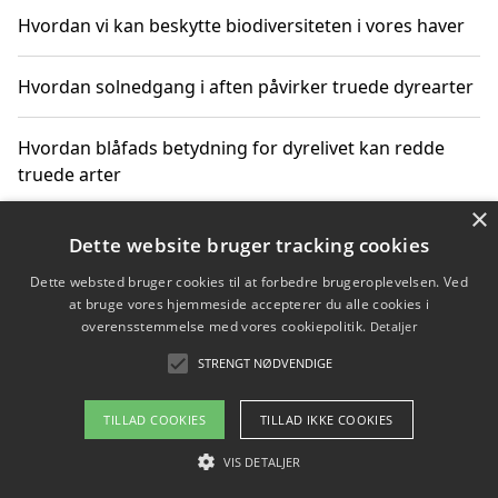
Hvordan vi kan beskytte biodiversiteten i vores haver
Hvordan solnedgang i aften påvirker truede dyrearter
Hvordan blåfads betydning for dyrelivet kan redde
truede arter
×
Hvordan kan gaver til unge voksne støtte bevarelsen
Dette website bruger tracking cookies
af truede dyrearter
Dette websted bruger cookies til at forbedre brugeroplevelsen. Ved
at bruge vores hjemmeside accepterer du alle cookies i
overensstemmelse med vores cookiepolitik.
Detaljer
STRENGT NØDVENDIGE
Copyright 2026 - Pilanto Aps
Om / kontakt
Blog
Betingelser
TILLAD COOKIES
TILLAD IKKE COOKIES
VIS DETALJER