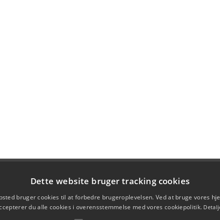
Dette website bruger tracking cookies
sted bruger cookies til at forbedre brugeroplevelsen. Ved at bruge vores 
ccepterer du alle cookies i overensstemmelse med vores cookiepolitik.
Detalj