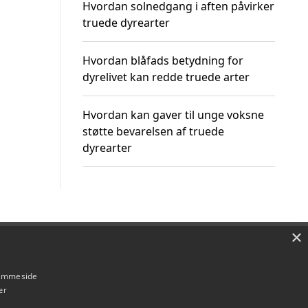
Hvordan solnedgang i aften påvirker
truede dyrearter
Hvordan blåfads betydning for
dyrelivet kan redde truede arter
Hvordan kan gaver til unge voksne
støtte bevarelsen af truede
dyrearter
×
Om / kontakt
Blog
Betingelser
hjemmeside
er