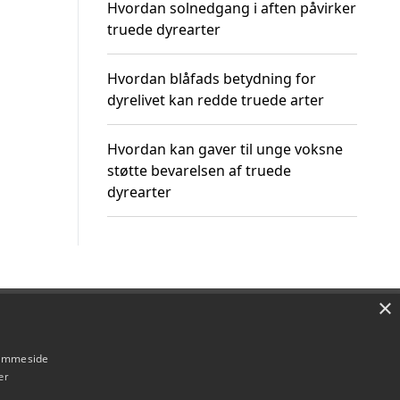
Hvordan solnedgang i aften påvirker
truede dyrearter
Hvordan blåfads betydning for
dyrelivet kan redde truede arter
Hvordan kan gaver til unge voksne
støtte bevarelsen af truede
dyrearter
×
Om / kontakt
Blog
Betingelser
hjemmeside
er