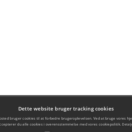
Dette website bruger tracking cookies
sted bruger cookies til at forbedre brugeroplevelsen. Ved at bruge vores 
ccepterer du alle cookies i overensstemmelse med vores cookiepolitik.
Detalj