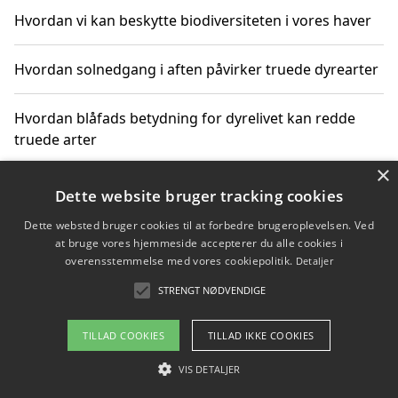
Hvordan vi kan beskytte biodiversiteten i vores haver
Hvordan solnedgang i aften påvirker truede dyrearter
Hvordan blåfads betydning for dyrelivet kan redde
truede arter
×
Hvordan kan gaver til unge voksne støtte bevarelsen
Dette website bruger tracking cookies
af truede dyrearter
Dette websted bruger cookies til at forbedre brugeroplevelsen. Ved
at bruge vores hjemmeside accepterer du alle cookies i
overensstemmelse med vores cookiepolitik.
Detaljer
STRENGT NØDVENDIGE
Copyright 2026 - Pilanto Aps
Om / kontakt
Blog
Betingelser
TILLAD COOKIES
TILLAD IKKE COOKIES
VIS DETALJER