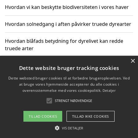
Hvordan vi kan beskytte biodiversiteten i vores haver
Hvordan solnedgang i aften påvirker truede dyrearter
Hvordan blåfads betydning for dyrelivet kan redde
truede arter
×
Hvordan kan gaver til unge voksne støtte bevarelsen
Dette website bruger tracking cookies
af truede dyrearter
Dette websted bruger cookies til at forbedre brugeroplevelsen. Ved
at bruge vores hjemmeside accepterer du alle cookies i
overensstemmelse med vores cookiepolitik.
Detaljer
STRENGT NØDVENDIGE
Copyright 2026 - Pilanto Aps
Om / kontakt
Blog
Betingelser
TILLAD COOKIES
TILLAD IKKE COOKIES
VIS DETALJER