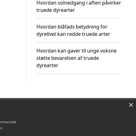
Hvordan solnedgang i aften påvirker
truede dyrearter
Hvordan blåfads betydning for
dyrelivet kan redde truede arter
Hvordan kan gaver til unge voksne
støtte bevarelsen af truede
dyrearter
×
Om / kontakt
Blog
Betingelser
hjemmeside
er