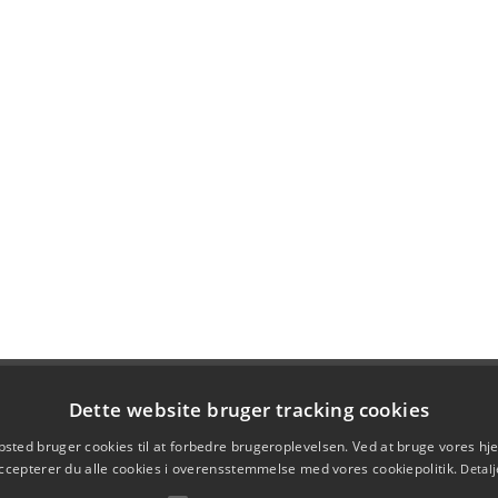
Dette website bruger tracking cookies
sted bruger cookies til at forbedre brugeroplevelsen. Ved at bruge vores 
ccepterer du alle cookies i overensstemmelse med vores cookiepolitik.
Detalj