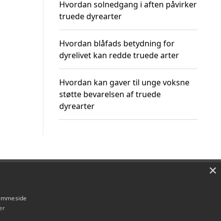
Hvordan solnedgang i aften påvirker
truede dyrearter
Hvordan blåfads betydning for
dyrelivet kan redde truede arter
Hvordan kan gaver til unge voksne
støtte bevarelsen af truede
dyrearter
×
Om / kontakt
Blog
Betingelser
hjemmeside
er