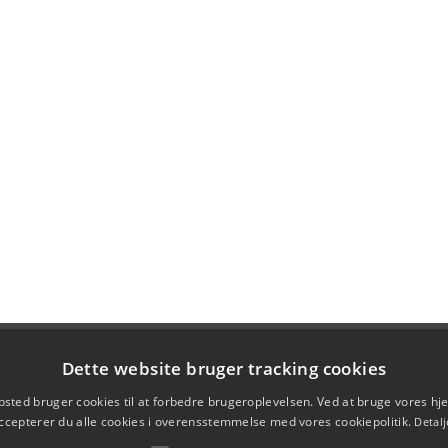
Dette website bruger tracking cookies
sted bruger cookies til at forbedre brugeroplevelsen. Ved at bruge vores 
ccepterer du alle cookies i overensstemmelse med vores cookiepolitik.
Detalj