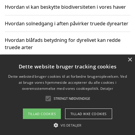
Hvordan vi kan beskytte biodiversiteten i vores haver
Hvordan solnedgang i aften påvirker truede dyrearter
Hvordan blåfads betydning for dyrelivet kan redde
truede arter
×
Hvordan kan gaver til unge voksne støtte bevarelsen
Dette website bruger tracking cookies
af truede dyrearter
Dette websted bruger cookies til at forbedre brugeroplevelsen. Ved
at bruge vores hjemmeside accepterer du alle cookies i
overensstemmelse med vores cookiepolitik.
Detaljer
STRENGT NØDVENDIGE
Copyright 2026 - Pilanto Aps
Om / kontakt
Blog
Betingelser
TILLAD COOKIES
TILLAD IKKE COOKIES
VIS DETALJER