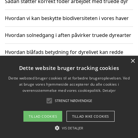
Sådan støtter korrekt foder arbejdet med truede dyr
Hvordan vi kan beskytte biodiversiteten i vores haver
Hvordan solnedgang i aften påvirker truede dyrearter
Hvordan blåfads betydning for dyrelivet kan redde
×
truede arter
Dette website bruger tracking cookies
Hvordan kan gaver til unge voksne støtte bevarelsen
Dette websted bruger cookies til at forbedre brugeroplevelsen. Ved
af truede dyrearter
at bruge vores hjemmeside accepterer du alle cookies i
overensstemmelse med vores cookiepolitik.
Detaljer
STRENGT NØDVENDIGE
Copyright 2026 - Pilanto Aps
TILLAD COOKIES
TILLAD IKKE COOKIES
Om / kontakt
Blog
Betingelser
VIS DETALJER