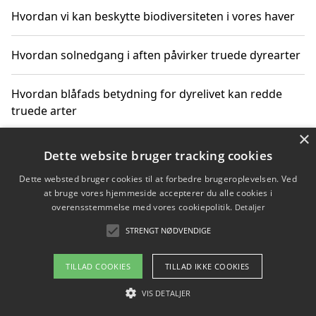
Hvordan vi kan beskytte biodiversiteten i vores haver
Hvordan solnedgang i aften påvirker truede dyrearter
Hvordan blåfads betydning for dyrelivet kan redde
truede arter
×
Hvordan kan gaver til unge voksne støtte bevarelsen
Dette website bruger tracking cookies
af truede dyrearter
Dette websted bruger cookies til at forbedre brugeroplevelsen. Ved
at bruge vores hjemmeside accepterer du alle cookies i
overensstemmelse med vores cookiepolitik.
Detaljer
STRENGT NØDVENDIGE
Copyright 2026 - Pilanto Aps
Om / kontakt
Blog
Betingelser
TILLAD COOKIES
TILLAD IKKE COOKIES
VIS DETALJER