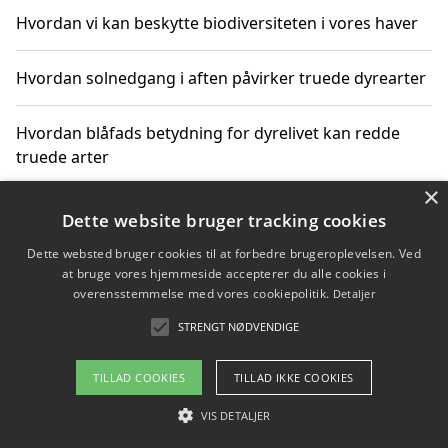
Hvordan vi kan beskytte biodiversiteten i vores haver
Hvordan solnedgang i aften påvirker truede dyrearter
Hvordan blåfads betydning for dyrelivet kan redde
truede arter
×
Hvordan kan gaver til unge voksne støtte bevarelsen
Dette website bruger tracking cookies
af truede dyrearter
Dette websted bruger cookies til at forbedre brugeroplevelsen. Ved
at bruge vores hjemmeside accepterer du alle cookies i
overensstemmelse med vores cookiepolitik.
Detaljer
STRENGT NØDVENDIGE
Copyright 2026 - Pilanto Aps
Om / kontakt
Blog
Betingelser
TILLAD COOKIES
TILLAD IKKE COOKIES
VIS DETALJER