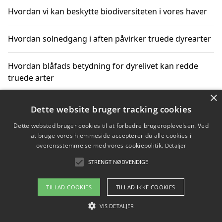
Hvordan vi kan beskytte biodiversiteten i vores haver
Hvordan solnedgang i aften påvirker truede dyrearter
Hvordan blåfads betydning for dyrelivet kan redde
truede arter
×
Hvordan kan gaver til unge voksne støtte bevarelsen
Dette website bruger tracking cookies
af truede dyrearter
Dette websted bruger cookies til at forbedre brugeroplevelsen. Ved
at bruge vores hjemmeside accepterer du alle cookies i
overensstemmelse med vores cookiepolitik.
Detaljer
STRENGT NØDVENDIGE
Copyright 2026 - Pilanto Aps
Om / kontakt
Blog
Betingelser
TILLAD COOKIES
TILLAD IKKE COOKIES
VIS DETALJER