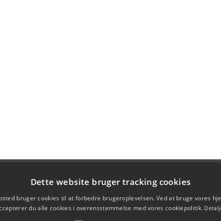
Dette website bruger tracking cookies
sted bruger cookies til at forbedre brugeroplevelsen. Ved at bruge vores 
ccepterer du alle cookies i overensstemmelse med vores cookiepolitik.
Detalj