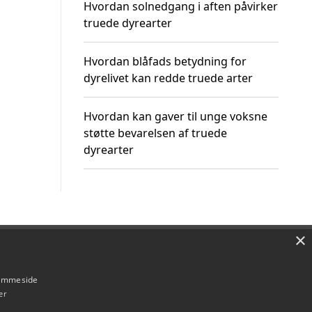
Hvordan solnedgang i aften påvirker
truede dyrearter
Hvordan blåfads betydning for
dyrelivet kan redde truede arter
Hvordan kan gaver til unge voksne
støtte bevarelsen af truede
dyrearter
×
Om / kontakt
Blog
Betingelser
hjemmeside
er