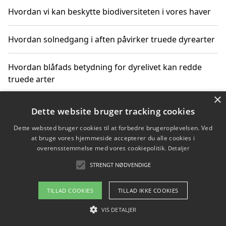
Hvordan vi kan beskytte biodiversiteten i vores haver
Hvordan solnedgang i aften påvirker truede dyrearter
Hvordan blåfads betydning for dyrelivet kan redde
truede arter
×
Hvordan kan gaver til unge voksne støtte bevarelsen
Dette website bruger tracking cookies
af truede dyrearter
Dette websted bruger cookies til at forbedre brugeroplevelsen. Ved
at bruge vores hjemmeside accepterer du alle cookies i
overensstemmelse med vores cookiepolitik.
Detaljer
STRENGT NØDVENDIGE
Copyright 2026 - Pilanto Aps
Om / kontakt
Blog
Betingelser
TILLAD COOKIES
TILLAD IKKE COOKIES
VIS DETALJER