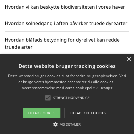
Hvordan vi kan beskytte biodiversiteten i vores haver
Hvordan solnedgang i aften påvirker truede dyrearter
Hvordan blåfads betydning for dyrelivet kan redde
truede arter
×
Hvordan kan gaver til unge voksne støtte bevarelsen
Dette website bruger tracking cookies
af truede dyrearter
Dette websted bruger cookies til at forbedre brugeroplevelsen. Ved
at bruge vores hjemmeside accepterer du alle cookies i
overensstemmelse med vores cookiepolitik.
Detaljer
STRENGT NØDVENDIGE
Copyright 2026 - Pilanto Aps
Om / kontakt
Blog
Betingelser
TILLAD COOKIES
TILLAD IKKE COOKIES
VIS DETALJER