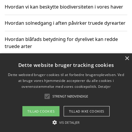
Hvordan vi kan beskytte biodiversiteten i vores haver
Hvordan solnedgang i aften påvirker truede dyrearter
Hvordan blåfads betydning for dyrelivet kan redde
truede arter
×
Hvordan kan gaver til unge voksne støtte bevarelsen
Dette website bruger tracking cookies
af truede dyrearter
Dette websted bruger cookies til at forbedre brugeroplevelsen. Ved
at bruge vores hjemmeside accepterer du alle cookies i
overensstemmelse med vores cookiepolitik.
Detaljer
STRENGT NØDVENDIGE
Copyright 2026 - Pilanto Aps
Om / kontakt
Blog
Betingelser
TILLAD COOKIES
TILLAD IKKE COOKIES
VIS DETALJER