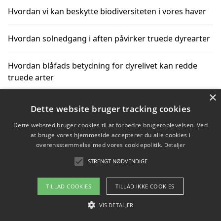
Hvordan vi kan beskytte biodiversiteten i vores haver
Hvordan solnedgang i aften påvirker truede dyrearter
Hvordan blåfads betydning for dyrelivet kan redde
truede arter
×
Hvordan kan gaver til unge voksne støtte bevarelsen
Dette website bruger tracking cookies
af truede dyrearter
Dette websted bruger cookies til at forbedre brugeroplevelsen. Ved
at bruge vores hjemmeside accepterer du alle cookies i
overensstemmelse med vores cookiepolitik.
Detaljer
STRENGT NØDVENDIGE
Copyright 2026 - Pilanto Aps
Om / kontakt
Blog
Betingelser
TILLAD COOKIES
TILLAD IKKE COOKIES
VIS DETALJER