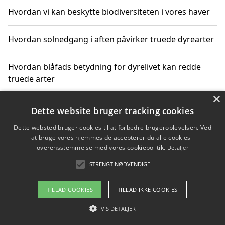
Hvordan vi kan beskytte biodiversiteten i vores haver
Hvordan solnedgang i aften påvirker truede dyrearter
Hvordan blåfads betydning for dyrelivet kan redde
truede arter
×
Hvordan kan gaver til unge voksne støtte bevarelsen
Dette website bruger tracking cookies
af truede dyrearter
Dette websted bruger cookies til at forbedre brugeroplevelsen. Ved
at bruge vores hjemmeside accepterer du alle cookies i
overensstemmelse med vores cookiepolitik.
Detaljer
STRENGT NØDVENDIGE
Copyright 2026 - Pilanto Aps
Om / kontakt
Blog
Betingelser
TILLAD COOKIES
TILLAD IKKE COOKIES
VIS DETALJER