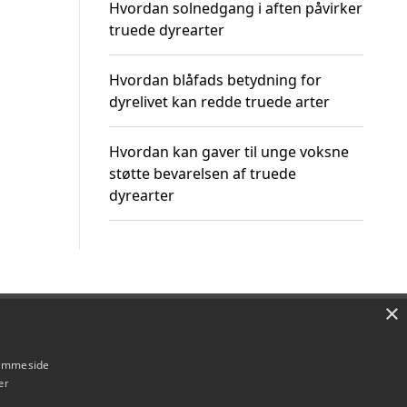
Hvordan solnedgang i aften påvirker
truede dyrearter
Hvordan blåfads betydning for
dyrelivet kan redde truede arter
Hvordan kan gaver til unge voksne
støtte bevarelsen af truede
dyrearter
×
Om / kontakt
Blog
Betingelser
hjemmeside
er