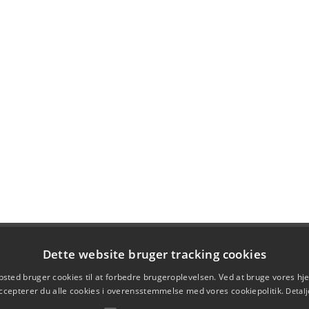
Dette website bruger tracking cookies
sted bruger cookies til at forbedre brugeroplevelsen. Ved at bruge vores 
ccepterer du alle cookies i overensstemmelse med vores cookiepolitik.
Detalj