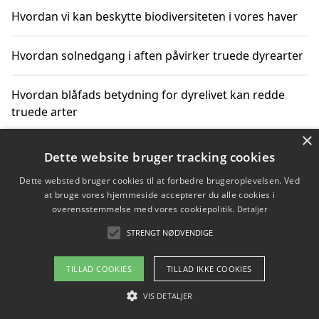
Hvordan vi kan beskytte biodiversiteten i vores haver
Hvordan solnedgang i aften påvirker truede dyrearter
Hvordan blåfads betydning for dyrelivet kan redde
truede arter
×
Hvordan kan gaver til unge voksne støtte bevarelsen
Dette website bruger tracking cookies
af truede dyrearter
Dette websted bruger cookies til at forbedre brugeroplevelsen. Ved
at bruge vores hjemmeside accepterer du alle cookies i
overensstemmelse med vores cookiepolitik.
Detaljer
STRENGT NØDVENDIGE
Copyright 2026 - Pilanto Aps
Om / kontakt
Blog
Betingelser
TILLAD COOKIES
TILLAD IKKE COOKIES
VIS DETALJER