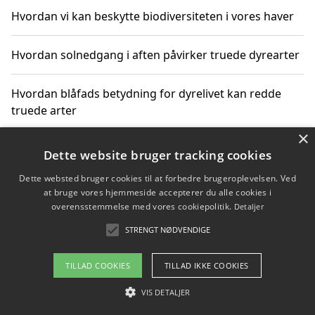
Hvordan vi kan beskytte biodiversiteten i vores haver
Hvordan solnedgang i aften påvirker truede dyrearter
Hvordan blåfads betydning for dyrelivet kan redde
truede arter
×
Hvordan kan gaver til unge voksne støtte bevarelsen
Dette website bruger tracking cookies
af truede dyrearter
Dette websted bruger cookies til at forbedre brugeroplevelsen. Ved
at bruge vores hjemmeside accepterer du alle cookies i
overensstemmelse med vores cookiepolitik.
Detaljer
STRENGT NØDVENDIGE
Copyright 2026 - Pilanto Aps
Om / kontakt
Blog
Betingelser
TILLAD COOKIES
TILLAD IKKE COOKIES
VIS DETALJER