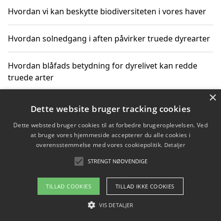
Hvordan vi kan beskytte biodiversiteten i vores haver
Hvordan solnedgang i aften påvirker truede dyrearter
Hvordan blåfads betydning for dyrelivet kan redde
truede arter
×
Hvordan kan gaver til unge voksne støtte bevarelsen
Dette website bruger tracking cookies
af truede dyrearter
Dette websted bruger cookies til at forbedre brugeroplevelsen. Ved
at bruge vores hjemmeside accepterer du alle cookies i
overensstemmelse med vores cookiepolitik.
Detaljer
STRENGT NØDVENDIGE
Copyright 2026 - Pilanto Aps
Om / kontakt
Blog
Betingelser
TILLAD COOKIES
TILLAD IKKE COOKIES
VIS DETALJER