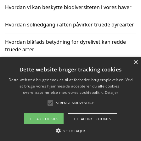
Hvordan vi kan beskytte biodiversiteten i vores haver
Hvordan solnedgang i aften påvirker truede dyrearter
Hvordan blåfads betydning for dyrelivet kan redde
truede arter
×
Hvordan kan gaver til unge voksne støtte bevarelsen
Dette website bruger tracking cookies
af truede dyrearter
Dette websted bruger cookies til at forbedre brugeroplevelsen. Ved
at bruge vores hjemmeside accepterer du alle cookies i
overensstemmelse med vores cookiepolitik.
Detaljer
STRENGT NØDVENDIGE
Copyright 2026 - Pilanto Aps
Om / kontakt
Blog
Betingelser
TILLAD COOKIES
TILLAD IKKE COOKIES
VIS DETALJER