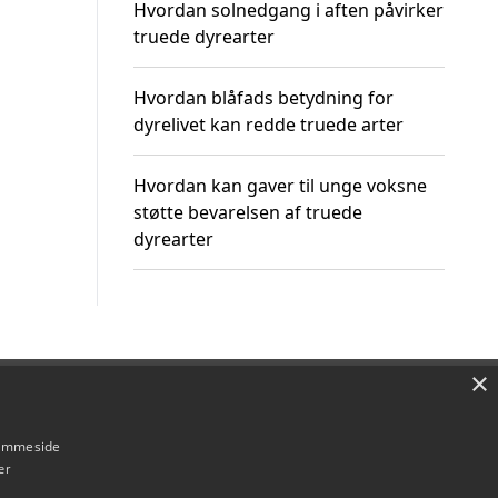
Hvordan solnedgang i aften påvirker
truede dyrearter
Hvordan blåfads betydning for
dyrelivet kan redde truede arter
Hvordan kan gaver til unge voksne
støtte bevarelsen af truede
dyrearter
×
Om / kontakt
Blog
Betingelser
hjemmeside
er