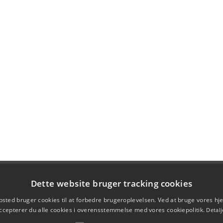
Dette website bruger tracking cookies
sted bruger cookies til at forbedre brugeroplevelsen. Ved at bruge vores 
ccepterer du alle cookies i overensstemmelse med vores cookiepolitik.
Detalj