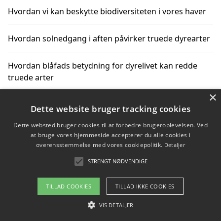
Hvordan vi kan beskytte biodiversiteten i vores haver
Hvordan solnedgang i aften påvirker truede dyrearter
Hvordan blåfads betydning for dyrelivet kan redde
truede arter
×
Hvordan kan gaver til unge voksne støtte bevarelsen
Dette website bruger tracking cookies
af truede dyrearter
Dette websted bruger cookies til at forbedre brugeroplevelsen. Ved
at bruge vores hjemmeside accepterer du alle cookies i
overensstemmelse med vores cookiepolitik.
Detaljer
STRENGT NØDVENDIGE
Copyright 2026 - Pilanto Aps
Om / kontakt
Blog
Betingelser
TILLAD COOKIES
TILLAD IKKE COOKIES
VIS DETALJER