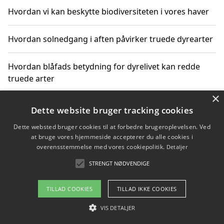
Hvordan vi kan beskytte biodiversiteten i vores haver
Hvordan solnedgang i aften påvirker truede dyrearter
Hvordan blåfads betydning for dyrelivet kan redde
truede arter
×
Hvordan kan gaver til unge voksne støtte bevarelsen
Dette website bruger tracking cookies
af truede dyrearter
Dette websted bruger cookies til at forbedre brugeroplevelsen. Ved
at bruge vores hjemmeside accepterer du alle cookies i
overensstemmelse med vores cookiepolitik.
Detaljer
STRENGT NØDVENDIGE
Copyright 2026 - Pilanto Aps
Om / kontakt
Blog
Betingelser
TILLAD COOKIES
TILLAD IKKE COOKIES
VIS DETALJER