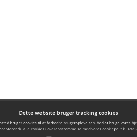
Dette website bruger tracking cookies
sted bruger cookies til at forbedre brugeroplevelsen. Ved at bruge vores 
ccepterer du alle cookies i overensstemmelse med vores cookiepolitik.
Detalj