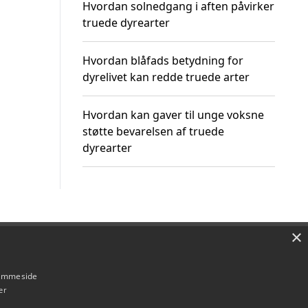
Hvordan solnedgang i aften påvirker
truede dyrearter
Hvordan blåfads betydning for
dyrelivet kan redde truede arter
Hvordan kan gaver til unge voksne
støtte bevarelsen af truede
dyrearter
×
Om / kontakt
Blog
Betingelser
hjemmeside
er