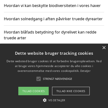
Hvordan vi kan beskytte biodiversiteten i vores haver
Hvordan solnedgang i aften påvirker truede dyrearter
Hvordan blåfads betydning for dyrelivet kan redde
truede arter
×
Hvordan kan gaver til unge voksne støtte bevarelsen
Dette website bruger tracking cookies
af truede dyrearter
Dette websted bruger cookies til at forbedre brugeroplevelsen. Ved
at bruge vores hjemmeside accepterer du alle cookies i
overensstemmelse med vores cookiepolitik.
Detaljer
STRENGT NØDVENDIGE
Copyright 2026 - Pilanto Aps
Om / kontakt
Blog
Betingelser
TILLAD COOKIES
TILLAD IKKE COOKIES
VIS DETALJER