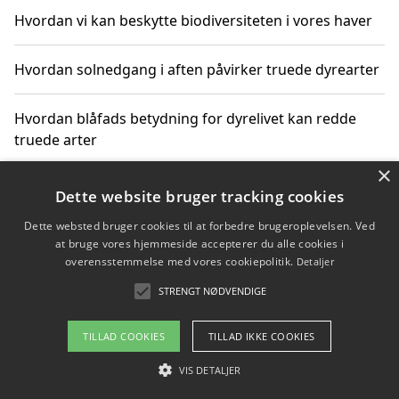
Hvordan vi kan beskytte biodiversiteten i vores haver
Hvordan solnedgang i aften påvirker truede dyrearter
Hvordan blåfads betydning for dyrelivet kan redde
truede arter
×
Hvordan kan gaver til unge voksne støtte bevarelsen
Dette website bruger tracking cookies
af truede dyrearter
Dette websted bruger cookies til at forbedre brugeroplevelsen. Ved
at bruge vores hjemmeside accepterer du alle cookies i
overensstemmelse med vores cookiepolitik.
Detaljer
STRENGT NØDVENDIGE
Copyright 2026 - Pilanto Aps
Om / kontakt
Blog
Betingelser
TILLAD COOKIES
TILLAD IKKE COOKIES
VIS DETALJER