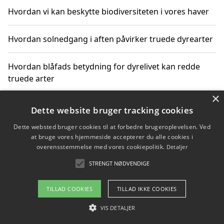
Hvordan vi kan beskytte biodiversiteten i vores haver
Hvordan solnedgang i aften påvirker truede dyrearter
Hvordan blåfads betydning for dyrelivet kan redde
truede arter
×
Hvordan kan gaver til unge voksne støtte bevarelsen
Dette website bruger tracking cookies
af truede dyrearter
Dette websted bruger cookies til at forbedre brugeroplevelsen. Ved
at bruge vores hjemmeside accepterer du alle cookies i
overensstemmelse med vores cookiepolitik.
Detaljer
STRENGT NØDVENDIGE
Copyright 2026 - Pilanto Aps
Om / kontakt
Blog
Betingelser
TILLAD COOKIES
TILLAD IKKE COOKIES
VIS DETALJER