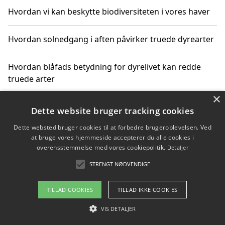
Hvordan vi kan beskytte biodiversiteten i vores haver
Hvordan solnedgang i aften påvirker truede dyrearter
Hvordan blåfads betydning for dyrelivet kan redde
truede arter
×
Hvordan kan gaver til unge voksne støtte bevarelsen
Dette website bruger tracking cookies
af truede dyrearter
Dette websted bruger cookies til at forbedre brugeroplevelsen. Ved
at bruge vores hjemmeside accepterer du alle cookies i
overensstemmelse med vores cookiepolitik.
Detaljer
STRENGT NØDVENDIGE
Copyright 2026 - Pilanto Aps
Om / kontakt
Blog
Betingelser
TILLAD COOKIES
TILLAD IKKE COOKIES
VIS DETALJER