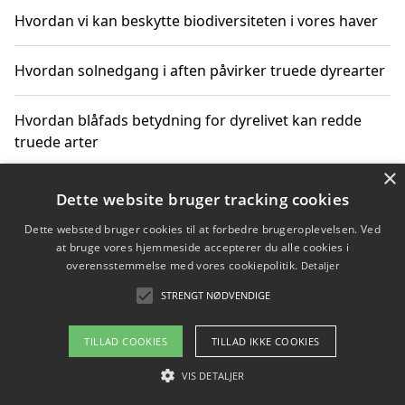
Hvordan vi kan beskytte biodiversiteten i vores haver
Hvordan solnedgang i aften påvirker truede dyrearter
Hvordan blåfads betydning for dyrelivet kan redde
truede arter
×
Hvordan kan gaver til unge voksne støtte bevarelsen
Dette website bruger tracking cookies
af truede dyrearter
Dette websted bruger cookies til at forbedre brugeroplevelsen. Ved
at bruge vores hjemmeside accepterer du alle cookies i
overensstemmelse med vores cookiepolitik.
Detaljer
STRENGT NØDVENDIGE
Copyright 2026 - Pilanto Aps
Om / kontakt
Blog
Betingelser
TILLAD COOKIES
TILLAD IKKE COOKIES
VIS DETALJER