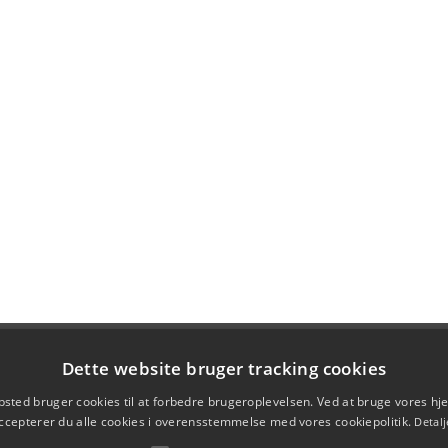
Dette website bruger tracking cookies
sted bruger cookies til at forbedre brugeroplevelsen. Ved at bruge vores 
ccepterer du alle cookies i overensstemmelse med vores cookiepolitik.
Detalj