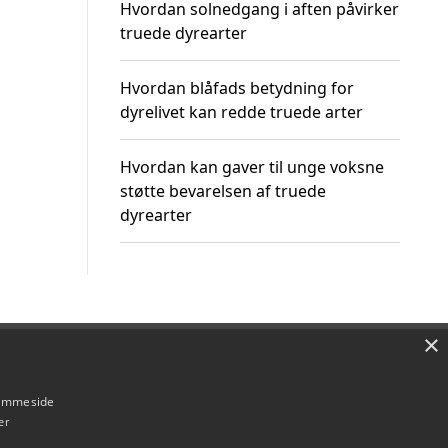
Hvordan solnedgang i aften påvirker
truede dyrearter
Hvordan blåfads betydning for
dyrelivet kan redde truede arter
Hvordan kan gaver til unge voksne
støtte bevarelsen af truede
dyrearter
×
Om / kontakt
Blog
Betingelser
hjemmeside
er