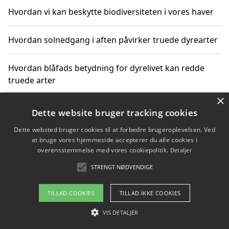
Hvordan vi kan beskytte biodiversiteten i vores haver
Hvordan solnedgang i aften påvirker truede dyrearter
Hvordan blåfads betydning for dyrelivet kan redde
truede arter
×
Hvordan kan gaver til unge voksne støtte bevarelsen
Dette website bruger tracking cookies
af truede dyrearter
Dette websted bruger cookies til at forbedre brugeroplevelsen. Ved
at bruge vores hjemmeside accepterer du alle cookies i
overensstemmelse med vores cookiepolitik.
Detaljer
STRENGT NØDVENDIGE
Copyright 2026 - Pilanto Aps
Om / kontakt
Blog
Betingelser
TILLAD COOKIES
TILLAD IKKE COOKIES
VIS DETALJER