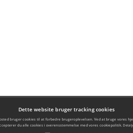
Dette website bruger tracking cookies
sted bruger cookies til at forbedre brugeroplevelsen. Ved at bruge vores 
ccepterer du alle cookies i overensstemmelse med vores cookiepolitik.
Detalj