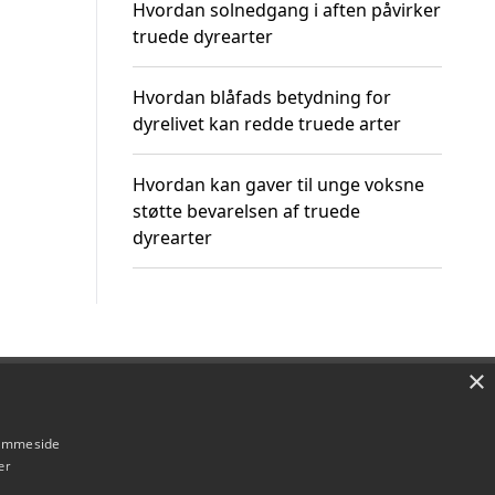
Hvordan solnedgang i aften påvirker
truede dyrearter
Hvordan blåfads betydning for
dyrelivet kan redde truede arter
Hvordan kan gaver til unge voksne
støtte bevarelsen af truede
dyrearter
×
Om / kontakt
Blog
Betingelser
hjemmeside
er