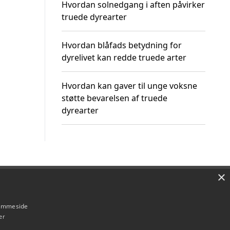
Hvordan solnedgang i aften påvirker
truede dyrearter
Hvordan blåfads betydning for
dyrelivet kan redde truede arter
Hvordan kan gaver til unge voksne
støtte bevarelsen af truede
dyrearter
×
Om / kontakt
Blog
Betingelser
hjemmeside
er