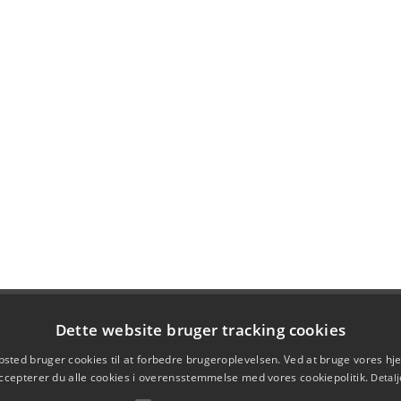
Dette website bruger tracking cookies
sted bruger cookies til at forbedre brugeroplevelsen. Ved at bruge vores 
ccepterer du alle cookies i overensstemmelse med vores cookiepolitik.
Detalj