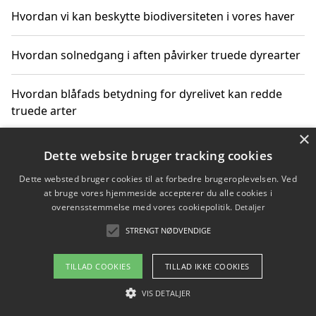
Hvordan vi kan beskytte biodiversiteten i vores haver
Hvordan solnedgang i aften påvirker truede dyrearter
Hvordan blåfads betydning for dyrelivet kan redde
truede arter
×
Hvordan kan gaver til unge voksne støtte bevarelsen
Dette website bruger tracking cookies
af truede dyrearter
Dette websted bruger cookies til at forbedre brugeroplevelsen. Ved
at bruge vores hjemmeside accepterer du alle cookies i
overensstemmelse med vores cookiepolitik.
Detaljer
STRENGT NØDVENDIGE
Copyright 2026 - Pilanto Aps
Om / kontakt
Blog
Betingelser
TILLAD COOKIES
TILLAD IKKE COOKIES
VIS DETALJER