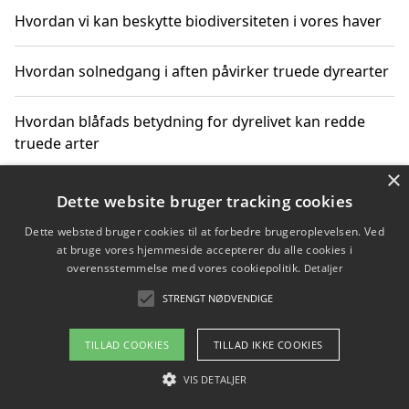
Hvordan vi kan beskytte biodiversiteten i vores haver
Hvordan solnedgang i aften påvirker truede dyrearter
Hvordan blåfads betydning for dyrelivet kan redde
truede arter
×
Hvordan kan gaver til unge voksne støtte bevarelsen
Dette website bruger tracking cookies
af truede dyrearter
Dette websted bruger cookies til at forbedre brugeroplevelsen. Ved
at bruge vores hjemmeside accepterer du alle cookies i
overensstemmelse med vores cookiepolitik.
Detaljer
STRENGT NØDVENDIGE
Copyright 2026 - Pilanto Aps
Om / kontakt
Blog
Betingelser
TILLAD COOKIES
TILLAD IKKE COOKIES
VIS DETALJER